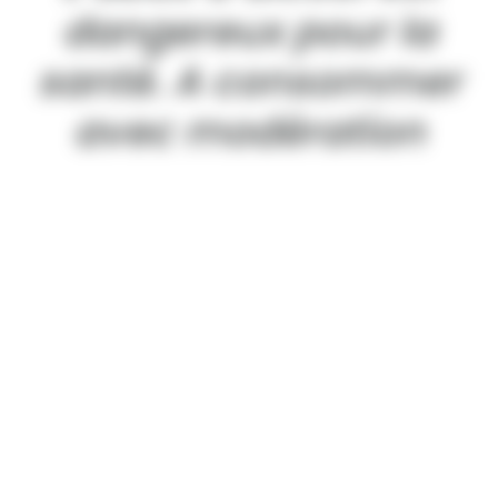
dangereux pour la
santé. A consommer
avec modération
Qualité constante
Nos partenariats avec les vignerons et une
sélection minutieuse nous permettent