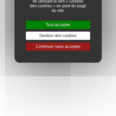
en utilisant le lien « Gestion
des cookies » en pied de page
du site.
Tout accepter
Gestion des cookies
Continuer sans accepter
VINIFICATION
Un style de vin alliant finesse, plaisir et raffinement issu
d’un savoir-faire transmis de génération en génération
depuis 1822.
ELEVAGE
Avec passion et rigueur, les vins sont élevés selon la
tradition. Chaque bouteille est choyée aussi longtemps
qu’elle l’exige.